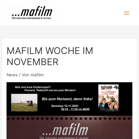
Zum
Inhalt
Main
springen
Men
MAFILM WOCHE IM
NOVEMBER
News
/ Von
mafilm