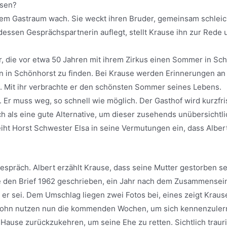
ssen?
em Gastraum wach. Sie weckt ihren Bruder, gemeinsam schleich
dessen Gesprächspartnerin auflegt, stellt Krause ihn zur Rede u
er, die vor etwa 50 Jahren mit ihrem Zirkus einen Sommer in Sch
ihn in Schönhorst zu finden. Bei Krause werden Erinnerungen an
 Mit ihr verbrachte er den schönsten Sommer seines Lebens.
r muss weg, so schnell wie möglich. Der Gasthof wird kurzfri
ich als eine gute Alternative, um dieser zusehends unübersicht
iht Horst Schwester Elsa in seine Vermutungen ein, dass Alber
Gespräch. Albert erzählt Krause, dass seine Mutter gestorben s
te den Brief 1962 geschrieben, ein Jahr nach dem Zusammensein 
 sei. Dem Umschlag liegen zwei Fotos bei, eines zeigt Krause 
 Sohn nutzen nun die kommenden Wochen, um sich kennenzulern
Hause zurückzukehren, um seine Ehe zu retten. Sichtlich traur